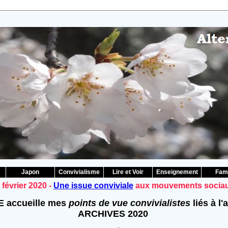
Japon
Convivialisme
Lire et Voir
Enseignement
Fami
2 février 2020 -
Une issue conviviale
aux mouvements sociaux
 accueille mes
points de vue convivialistes
liés à l'
ARCHIVES 2020