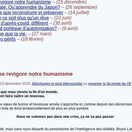
revigore notre humanisme
--
(15 décembre)
iale. Qu'apprendre du Japon?
--
(26 septembre)
s que reconstruire et préserver
--
(14 juillet)
ce soit plus qu'un rêve
--
(10 juin)
'après-covid, différent
--
(30 avril)
 politique d'autolimitation?
--
(9 avril)
se que la vie.
--
(27 mars)
s périls
--
(18 février)
 se revigore notre humanisme
e 15 décembre 2020,
télécharger le post altersocietal
ou
regarder le facsimile de OF
 que nous vivons la fin d’un monde,
 en faire naître un nouveau.
 de vœux de bonne et heureuse année s’approche et, comme depuis des décennies
e toile de fond tendanciellement de plus en plus sombre.
Nous ne sommes pas dans une crise, ça ne va pas passer
té, mais sans nous départir du pessimisme de l’intelligence des réalités. Bruno La