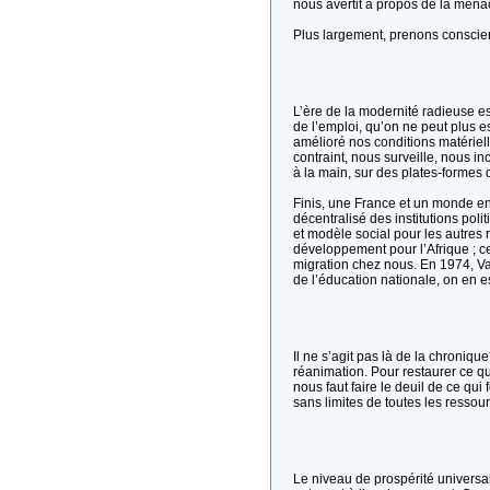
nous avertit à propos de la menace
Plus largement, prenons conscien
L’ère de la modernité radieuse es
de l’emploi, qu’on ne peut plus es
amélioré nos conditions matériell
contraint, nous surveille, nous in
à la main, sur des plates-formes 
Finis, une France et un monde en
décentralisé des institutions po
et modèle social pour les autres
développement pour l’Afrique ; ce
migration chez nous. En 1974, Va
de l’éducation nationale, on en 
Il ne s’agit pas là de la chroni
réanimation. Pour restaurer ce qu
nous faut faire le deuil de ce qui
sans limites de toutes les ressour
Le niveau de prospérité universa