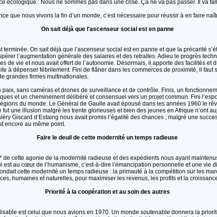
 écologique : Nous ne sommes pas dans une crise. Ça ne va pas passer. Il va falloir 
ce que nous vivons la fin d’un monde, c’est nécessaire pour réussir à en faire naî
On sait déjà que l'ascenseur social est en panne
t terminée. On sait déjà que l’ascenseur social est en panne et que la précarité s’é
pérer l’augmentation générale des salaires et des retraites. Adieu le progrès techni
es de vie et nous avait offert de l’autonomie. Désormais, il apporte des facilités et
cite à dépenser fébrilement. Fini de flâner dans les commerces de proximité, il faut 
de grandes firmes multinationales.
 paix, sans caméras et drones de surveillance et de contrôle. Finis, un fonctionne
litiques et un cheminement délibéré et consensuel vers un projet commun. Fini l’esp
 régions du monde. Le Général de Gaulle avait épousé dans les années 1960 le rêv
 fut une illusion malgré les trente glorieuses et bien des jeunes en Afrique n’ont au
léry Giscard d’Estaing nous avait promis l’égalité des chances ; malgré une succes
est encore au même point.
Faire le deuil de cette modernité un temps radieuse
que* de cette agonie de la modernité radieuse et des expédients nous ayant mainten
i est au cœur de l’humanisme, c’est-à-dire l’émancipation personnelle et une vie d
 fondait cette modernité un temps radieuse : la primauté à la compétition sur les marc
ces, humaines et naturelles, pour maximiser les revenus, les profits et la croissanc
Priorité à la coopération et au soin des autres
lisable est celui que nous avions en 1970. Un monde soutenable donnera la priorit