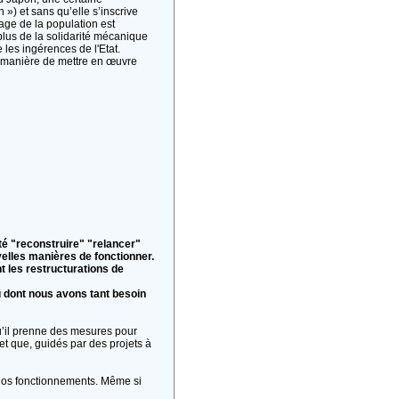
») et sans qu’elle s’inscrive
age de la population est
plus de la solidarité mécanique
e les ingérences de l'Etat.
re manière de mettre en œuvre
té "reconstruire" "relancer"
velles manières de fonctionner.
 les restructurations de
u dont nous avons tant besoin
u’il prenne des mesures pour
t que, guidés par des projets à
et nos fonctionnements. Même si