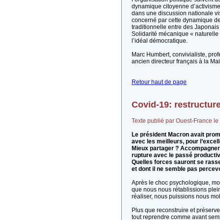
dynamique citoyenne d’activisme s
dans une discussion nationale vis
concerné par cette dynamique de p
traditionnelle entre des Japonais 
Solidarité mécanique « naturelle 
l’idéal démocratique.
Marc Humbert, convivialiste, prof
ancien directeur français à la M
Retour haut de page
Covid-19: restructure
Texte publié par Ouest-France le 1
Le président Macron avait promi
avec les meilleurs, pour l’excel
Mieux partager ? Accompagner c
rupture avec le passé productiv
Quelles forces sauront se rass
et dont il ne semble pas percevo
Après le choc psychologique, mo
que nous nous rétablissions plei
réaliser, nous puissions nous mo
Plus que reconstruire et préserver
tout reprendre comme avant sembl