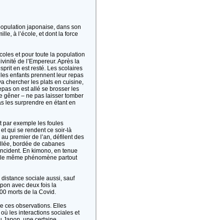
 population japonaise, dans son
le, à l’école, et dont la force
coles et pour toute la population
ivinité de l’Empereur. Après la
sprit en est resté. Les scolaires
e les enfants prennent leur repas
a chercher les plats en cuisine,
epas on est allé se brosser les
 de gêner – ne pas laisser tomber
s les surprendre en étant en
nt par exemple les foules
t qui se rendent ce soir-là
 au premier de l’an, défilent des
allée, bordée de cabanes
ncident. En kimono, en tenue
nt le même phénomène partout
distance sociale aussi, sauf
apon avec deux fois la
500 morts de la Covid.
e ces observations. Elles
ù les interactions sociales et
au Japon, une certaine