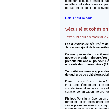
et mènent chez eux des politiques
rebeller contre des pouvoirs tyr
dégradent de plus en plus, avec 
Retour haut de page
Sécurité et cohésion
Texte publié sur altersociétal le
Les questions de sécurité et de 
Japon, se réjouit de la sécurit
Ce n’est pas évident, car il so
nouveau premier ministre, Yoshi
presque huit ans au pouvoir. L'é
– hormis deux parenthèses (1993
Y-aurait-il vraiment à apprendr
de quel type de cohésion sociale 
Dans un article récent du
Monde
inexistante, témoignant d’une co
sociale. Akira Mizubayashi voyait 
caractériser un Japon hiérarchiqu
Philippe Pons lui a répondu en q
remonter loin car elles furent pr
seront présentes mais sporadiqu
seront de plus en plus fortement