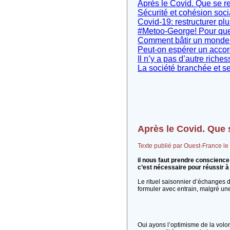
Après le Covid. Que se 
Sécurité et cohésion soc
Covid-19: restructurer plu
#Metoo-George! Pour que 
Comment bâtir un monde d
Peut-on espérer un accord
Il n’y a pas d’autre riches
La société branchée et se
Après le Covid. Que
Texte publié par Ouest-France l
il nous faut prendre conscience
c’est nécessaire pour réussir à
Le rituel saisonnier d’échanges
formuler avec entrain, malgré un
Oui ayons l’optimisme de la volon