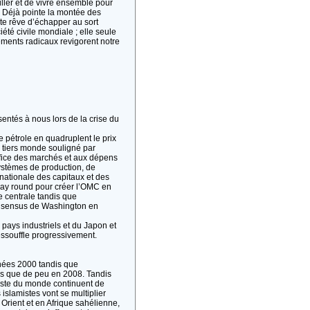
ailler et de vivre ensemble pour
. Déjà pointe la montée des
ite rêve d’échapper au sort
té civile mondiale ; elle seule
ements radicaux revigorent notre
sentés à nous lors de la crise du
e pétrole en quadruplent le prix
u tiers monde souligné par
éfice des marchés et aux dépens
ystèmes de production, de
ernationale des capitaux et des
uay round pour créer l’OMC en
 centrale tandis que
consensus de Washington en
 pays industriels et du Japon et
essouffle progressivement.
nnées 2000 tandis que
ons que de peu en 2008. Tandis
este du monde continuent de
 islamistes vont se multiplier
Orient et en Afrique sahélienne,