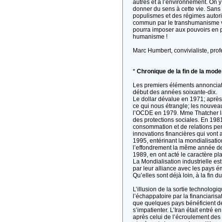
autres et à l’environnement. On y r
donner du sens à cette vie. Sans
populismes et des régimes autorit
commun par le transhumanisme voir
pourra imposer aux pouvoirs en p
humanisme !
Marc Humbert, convivialiste, prof
*
Chronique de la fin de la mode
Les premiers éléments annonciateu
début des années soixante-dix.
Le dollar dévalue en 1971; après 
ce qui nous étrangle; les nouvea
l’OCDE en 1979. Mme Thatcher lan
des protections sociales. En 198
consommation et de relations perso
innovations financières qui vont
1995, entérinant la mondialisat
l’effondrement la même année de
1989, en ont acté le caractère pla
La Mondialisation industrielle es
par leur alliance avec les pays é
Qu’elles sont déjà loin, à la fin d
L’illusion de la sortie technolo
l’échappatoire par la financiari
que quelques pays bénéficient de
s’impatienter. L’Iran était entré e
après celui de l’écroulement des