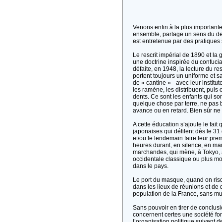
Venons enfin à la plus important
ensemble, partage un sens du devoi
est entretenue par des pratiques 
Le rescrit impérial de 1890 et la 
une doctrine inspirée du confucia
défaite, en 1948, la lecture du re
portent toujours un uniforme et sa
de « cantine » - avec leur instit
les ramène, les distribuent, puis 
dents. Ce sont les enfants qui son
quelque chose par terre, ne pas 
avance ou en retard. Bien sûr ne 
A cette éducation s’ajoute le fai
japonaises qui défilent dès le 3
et/ou le lendemain faire leur prem
heures durant, en silence, en ma
marchandes, qui mène, à Tokyo, 
occidentale classique ou plus m
dans le pays.
Le port du masque, quand on risq
dans les lieux de réunions et de 
population de la France, sans mult
Sans pouvoir en tirer de conclus
concernent certes une société fon
l’organisation politique suivent 