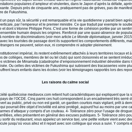
ifestations populaires d’ampleur et virulentes, dans le Japon d’après la défaite, aprè
ante. Depuis près de cinquante ans, pratiquement pas de grèves, pas de manifestat
tre de Fukushima.
st un pays sûr, la sécurité y est remarquable et la vie quotidienne y parait bien agré
erticale, par l’empereur et le premier ministre. Ce que traduit par exemple le sout
e et dont s’étonne Philippe Pons. C'est une forme de cohésion portée par un sent
e ensemble humain depuis les origines. Renforcé par une quasi-absence de populat
 nombre de discriminations (voir mon article
Le Monde diplomatique
, janvier 201
s avec les touristes de passage dont ils supportent les comportements différents, ma
étrangers ne peuvent, selon eux, ni comprendre ni adopter pleinement.
stitutionnel impérial, ils restent extrêmement attachés à leurs territoires locaux et 
 de collèges, membres de tel ou tel club) qui sont cloisonnés et se sentent irrédu
 les victimes de Minamata (catastrophe d’empoisonnement industriel dévoilée dans 
cisée. Ou celles des victimes de Fukushima qui subissent des tracasseries voire plu
uffrent leurs enfants dans les écoles (voir les témoignages rapportés lors des repor
Les raisons du calme social
été québécoise mediavox.com retient huit caractéristiques qui expliquent que la so
es pays de l’OCDE. Cinq parmi ces huit correspondent à un encadrement très serré de
ert au public, privé ou non est gardé, un gardien courtois mais vigilant, prêt à dem
 qui pourrait être objet d’incivilité est ainsi protégé, aujourd’hui au moins par une 
d’armes d’attaque y compris d’un couteau. 4- Tolérance zéro pour l’usage de drogue
arrêtées, elles présentent en général des excuses publiques. 5- Tolérance zéro pou
u sortir du restaurant, vous appelez un service taxi, une petite voiture vient avec 
ule jusqu’où vous allez et il repart avec son collègue qui vous a suivi. Y compris 