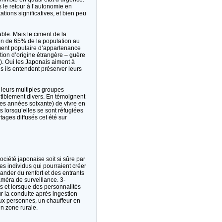
s le retour à l’autonomie en
ions significatives, et bien peu
able. Mais le ciment de la
ien de 65% de la population au
iment populaire d’appartenance
ion d’origine étrangère – guère
5). Oui les Japonais aiment à
is ils entendent préserver leurs
à leurs multiples groupes
ctiblement divers. En témoignent
les années soixante) de vivre en
s lorsqu’elles se sont réfugiées
tages diffusés cet été sur
ciété japonaise soit si sûre par
s individus qui pourraient créer
ander du renfort et des entrants
caméra de surveillance. 3-
s et lorsque des personnalités
r la conduite après ingestion
deux personnes, un chauffeur en
en zone rurale.