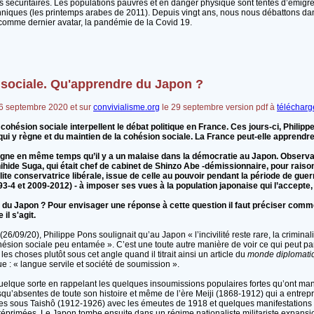
 sécuritaires. Les populations pauvres et en danger physique sont tentés d’émigrer
anniques (les printemps arabes de 2011). Depuis vingt ans, nous nous débattons da
comme dernier avatar, la pandémie de la Covid 19.
 sociale. Qu'apprendre du Japon ?
 26 septembre 2020 et sur
convivialisme.org
le 29 septembre version pdf à
télécharg
cohésion sociale interpellent le débat politique en France. Ces jours-ci, Philipp
é qui y règne et du maintien de la cohésion sociale. La France peut-elle apprend
uligne en même temps qu’il y a un malaise dans la démocratie au Japon. Observat
hide Suga, qui était chef de cabinet de Shinzo Abe -démissionnaire, pour raison
lite conservatrice libérale, issue de celle au pouvoir pendant la période de gue
-4 et 2009-2012) - à imposer ses vues à la population japonaise qui l’accepte, s
e du Japon ? Pour envisager une réponse à cette question il faut préciser comme
il s'agit.
(26/09/20), Philippe Pons soulignait qu’au Japon « l’incivilité reste rare, la criminali
hésion sociale peu entamée ». C’est une toute autre manière de voir ce qui peut 
les choses plutôt sous cet angle quand il titrait ainsi un article du
monde diplomati
e : « langue servile et société de soumission ».
uelque sorte en rappelant les quelques insoumissions populaires fortes qu’ont mani
esqu’absentes de toute son histoire et même de l’ère Meiji (1868-1912) qui a entrep
es sous Taishô (1912-1926) avec les émeutes de 1918 et quelques manifestations 
 réprimées. Le Japon tombe ensuite dans un régime nationaliste militariste expansi