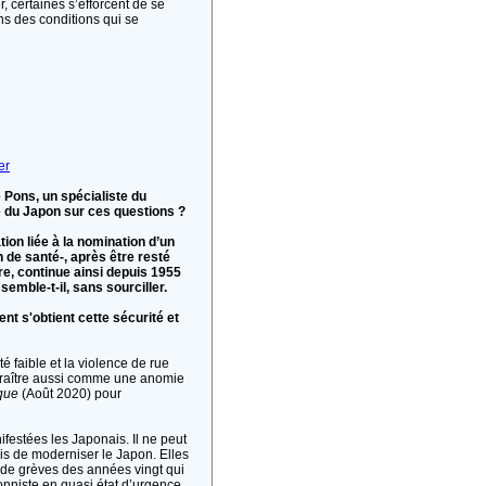
, certaines s’efforcent de se
ns des conditions qui se
er
e Pons, un spécialiste du
re du Japon sur ces questions ?
ion liée à la nomination d’un
 de santé-, après être resté
rre, continue ainsi depuis 1955
emble-t-il, sans sourciller.
nt s'obtient cette sécurité et
té faible et la violence de rue
paraître aussi comme une anomie
que
(Août 2020) pour
festées les Japonais. Il ne peut
ris de moderniser le Japon. Elles
de grèves des années vingt qui
onniste en quasi état d’urgence.