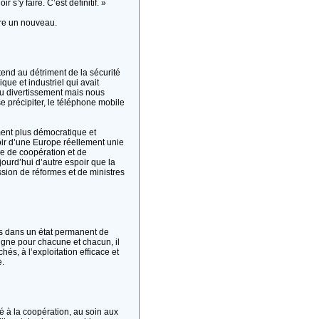
s’y faire. C’est définitif. »
tre un nouveau.
tend au détriment de la sécurité
que et industriel qui avait
 du divertissement mais nous
se précipiter, le téléphone mobile
ment plus démocratique et
oir d’une Europe réellement unie
e de coopération et de
jourd’hui d’autre espoir que la
sion de réformes et de ministres
us dans un état permanent de
igne pour chacune et chacun, il
hés, à l’exploitation efficace et
e.
é à la coopération, au soin aux