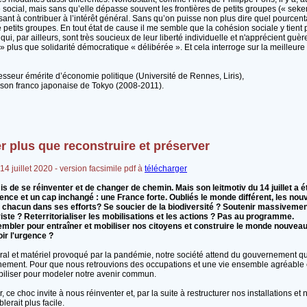
ocial, mais sans qu’elle dépasse souvent les frontières de petits groupes (« seken 
ant à contribuer à l’intérêt général. Sans qu’on puisse non plus dire quel pourcent
etits groupes. En tout état de cause il me semble que la cohésion sociale y tient 
qui, par ailleurs, sont très soucieux de leur liberté individuelle et n'apprécient guèr
» plus que solidarité démocratique « délibérée ». Et cela interroge sur la meilleu
esseur émérite d’économie politique (Université de Rennes, Liris),
aison franco japonaise de Tokyo (2008-2011).
r plus que reconstruire et préserver
4 juillet 2020 - version facsimile pdf à
télécharger
s de se réinventer et de changer de chemin. Mais son leitmotiv du 14 juillet a é
lence et un cap inchangé : une France forte. Oubliés le monde différent, les nou
hacun dans ses efforts? Se soucier de la biodiversité ? Soutenir massivement
iste ? Reterritorialiser les mobilisations et les actions ? Pas au programme.
embler pour entraîner et mobiliser nos citoyens et construire le monde nouvea
ir l'urgence ?
ral et matériel provoqué par la pandémie, notre société attend du gouvernement q
nement. Pour que nous retrouvions des occupations et une vie ensemble agréable e
biliser pour modeler notre avenir commun.
, ce choc invite à nous réinventer et, par la suite à restructurer nos installations 
erait plus facile.