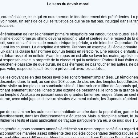
Le sens du devoir moral
e caractéristique, celle qui en outre permet le fonctionnement des précédentes. La
r moral, un sens de ce qui se fait et de ce qui ne se fait pas. Inculqué dans la famil
sociales.
généralisation de l’enseignement primaire obligatoire ont introduit dans toutes les é
nisme et conforme au shintô devenu religion d’Etat et centrée sur le respect de la d
scrit, sorte de catéchisme de morale civique impériale, a été interdite. Cependant l’e
luent les couleurs. La discipline est stricte. Prenons un exemple, à l’école primair
uteur- dans la classe transformée pour un temps en réfectoire. Une équipe d’enfants v
on débarrasse et on nettoie. Avant le repas on est allé se laver les mains, après le r
t responsables de la propreté de la classe et qui la nettoient. Partout il faut éviter
boucher le passage de quelqu’un, ne pas éternuer, ne pas toucher les autres, ne pa
pas voler, respecter les aînés, être prévenant avec les cadets…
t que les croyances en des forces invisibles sont fortement implantées. En témoigne
1 décembre dans la nuit, au son des 108 coups de cloches des temples bouddhistes e
ière visite au temple ou au sanctuaire shintô. Il faut voir ce million de Japonais qui,
rchant lentement sur des lignes d’une dizaine de personnes, le long de la grande 
au temple d’Asakusa en passant sous de grandes lanternes rouges. Sans un seul i
oderne, avec mini-jupe et cheveux hirsutes vivement colorés, les Japonais répète
ue de contaminer les autres est une habitude ancrée dans la population, garder la 
divertissement, dans les établissements d’éducation. Mais la discipline aidant, le J
iplier les tests et sans application de traçage particulière n’a eu, à ce jour, que 1 
ion générale, nous sommes amenés à réfléchir sur notre propre société au regard d
ctionnant de manière assez différente des sociétés occidentales démocratiques et o
des modalités aussi différentes. Nonobstant, comme l’indique Philippe Pons, il y a, 