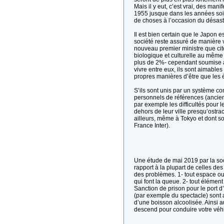
Mais il y eut, c’est vrai, des man
1955 jusque dans les années soix
de choses à l’occasion du désas
Il est bien certain que le Japon e
société reste assuré de manière v
nouveau premier ministre que cit
biologique et culturelle au mêm
plus de 2%- cependant soumise à
vivre entre eux, ils sont aimable
propres manières d’être que les 
S’ils sont unis par un système con
personnels de références (anciens
par exemple les difficultés pour
dehors de leur ville presqu’ostra
ailleurs, même à Tokyo et dont so
France Inter).
Une étude de mai 2019 par la soci
rapport à la plupart de celles d
des problèmes. 1- tout espace ouv
qui font la queue. 2- tout élément
Sanction de prison pour le port 
(par exemple du spectacle) sont 
d’une boisson alcoolisée. Ainsi a
descend pour conduire votre véhic