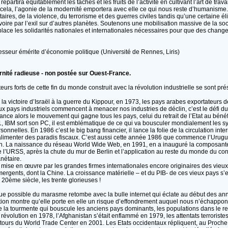
épartira équitablement les tâches et les fruits de l’activité en cultivant l’art de trav
 cela, l’agonie de la modernité emportera avec elle ce qui nous reste d’humanisme
aires, de la violence, du terrorisme et des guerres civiles tandis qu’une certaine él
e par l’exil sur d’autres planètes. Soutenons une mobilisation massive de la socié
lace les solidarités nationales et internationales nécessaires pour que des chang
esseur émérite d’économie politique (Université de Rennes, Liris)
rnité radieuse - non postée sur Ouest-France.
rs forts de cette fin du monde construit avec la révolution industrielle se sont pré
la victoire d’Israël à la guerre du Kippour, en 1973, les pays arabes exportateurs d
ux pays industriels commencent à menacer nos industries de déclin, c’est le défi d
ce alors le mouvement qui gagne tous les pays, celui du retrait de l’Etat au bén
1, IBM sort son PC, il est emblématique de ce qui va bousculer mondialement les s
nnelles. En 1986 c’est le big bang financier, il lance la folie de la circulation int
 alimenter des paradis fiscaux. C’est aussi cette année 1986 que commence l’Urug
ion. La naissance du réseau World Wide Web, en 1991, en a inauguré la composante
 l’URSS, après la chute du mur de Berlin et l’application au reste du monde du 
nétaire.
t mise en œuvre par les grandes firmes internationales encore originaires des vieux
mergents, dont la Chine. La croissance matérielle – et du PIB- de ces vieux pays s’
u 20ème siècle, les trente glorieuses !
gique possible du marasme retombe avec la bulle internet qui éclate au début des a
sation montre qu’elle porte en elle un risque d’effondrement auquel nous n’échapp
 la tourmente qui bouscule les anciens pays dominants, les populations dans le r
n révolution en 1978, l’Afghanistan s’était enflammé en 1979, les attentats terroristes
 tours du World Trade Center en 2001. Les Etats occidentaux répliquent, au Proche 