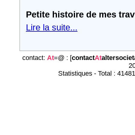
Petite histoire de mes tr
Lire la suite...
contact:
At
=@ : [
contact
At
altersociet
20
Statistiques - Total : 4148