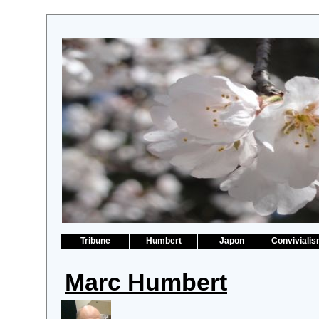
Tribune
Humbert
Japon
Conviviali
Marc Humbert