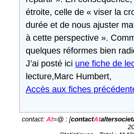
étroite, celle de « viser la 
durée et de nous ajuster ma
à cette perspective ». Comm
quelques réformes bien radic
J’ai posté ici
une fiche de le
lecture,Marc Humbert,
Accès aux fiches précédent
contact:
At
=@ : [
contact
At
altersociet
20