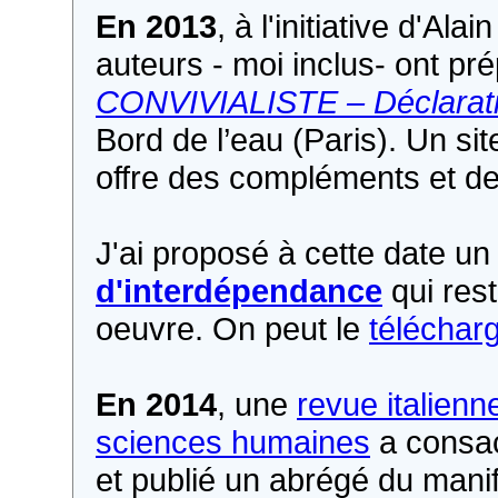
En 2013
, à l'initiative d'Al
auteurs - moi inclus- ont pr
CONVIVIALISTE – Déclarati
Bord de l’eau (Paris). Un sit
offre des compléments et des
J'ai proposé à cette date u
d'interdépendance
qui res
oeuvre. On peut le
télécharg
En 2014
, une
revue italienn
sciences humaines
a consac
et publié un abrégé du manife